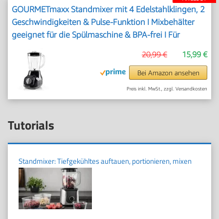
GOURMETmaxx Standmixer mit 4 Edelstahlklingen, 2
Geschwindigkeiten & Pulse-Funktion I Mixbehälter
geeignet für die Spülmaschine & BPA-frei I Für
Smoothies, Shakes, Cocktails & Dips [22.000 U/min]
20,99 €
15,99 €
Bei Amazon ansehen
Preis inkl. MwSt., zzgl. Versandkosten
Tutorials
Standmixer: Tiefgekühltes auftauen, portionieren, mixen