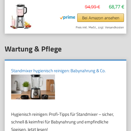
Glaskrug, Edelstahlgehäuse, Spezialmesser, 1200
94,99 €
68,77 €
Watt
Bei Amazon ansehen
Preis inkl. MwSt., zzgl. Versandkosten
Wartung & Pflege
Standmixer hygienisch reinigen: Babynahrung & Co.
Hygienisch reinigen: Profi-Tipps für Standmixer – sicher,
schnell & keimfrei für Babynahrung und empfindliche
Speisen. Jetzt lesen!