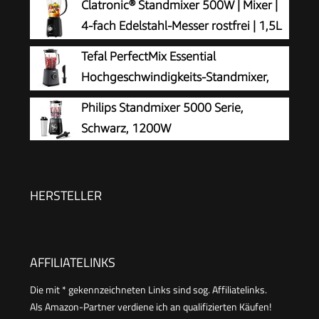
Clatronic® Standmixer 500W | Mixer |
(Smoothie, Clean/Pulse, Ice Crush), Glaskrug,
4-fach Edelstahl-Messer rostfrei | 1,5L
Edelstahlgehäuse, Spezialmesser, 1200 Watt
Smoothie Maker | Ice-Crush Funktion |
Tefal PerfectMix Essential
3 Stufen | Turbo-Funktion | Deckel mit
Hochgeschwindigkeits-Standmixer,
Nachfüllöffnung | UM 3845
Pulsfunktion
Philips Standmixer 5000 Serie,
Schwarz, 1200W
HERSTELLER
AFFILIATELINKS
Die mit * gekennzeichneten Links sind sog. Affiliatelinks.
Als Amazon-Partner verdiene ich an qualifizierten Käufen!