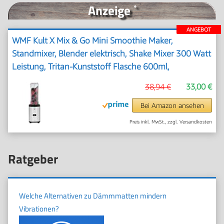
Anzeige
*
ANGEBOT
WMF Kult X Mix & Go Mini Smoothie Maker,
Standmixer, Blender elektrisch, Shake Mixer 300 Watt
Leistung, Tritan-Kunststoff Flasche 600ml,
auslaufsicherer Schraubdeckel, rutschfeste Füße,
38,94 €
33,00 €
Silber/Schwarz
Bei Amazon ansehen
Preis inkl. MwSt., zzgl. Versandkosten
Ratgeber
Welche Alternativen zu Dämmmatten mindern
Vibrationen?